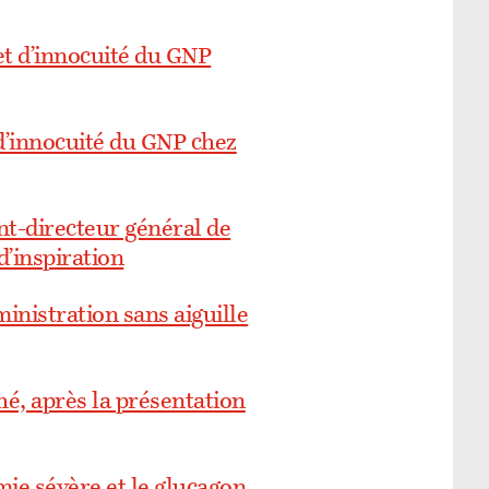
 et d’innocuité du GNP
 d’innocuité du GNP chez
nt-directeur général de
d’inspiration
ministration sans aiguille
hé, après la présentation
ie sévère et le glucagon